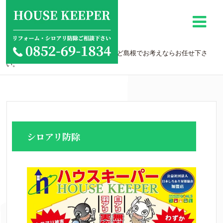
ホーム
/
シロアリ駆除を松江・出雲・安来など島根でお考えならお任せ下さ
い。
シロアリ防除